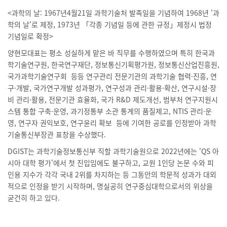
<과학의 날: 1967년4월21일 과학기술처 발족일을 기념하여 1968년 '과
학의 날'로 제정, 1973년 「각종 기념일 등에 관한 규정」제정시 법정
기념일로 확정>
양현모대표는 평소 성실하게 맡은 바 직무를 수행하였으며 특히 한국과
학기술연구원, 한국연구재단, 정보통신기획평가원, 정보통신산업진흥원,
국가과학기술연구회 등등 연구관리 전문기관의 과학기술 협력·진흥, 연
구·개발, 국가연구개발 성과평가, 연구성과 관리·활용·확산, 연구시설·장
비 관리·활용, 전문기관 효율화, 국가 R&D 제도개선, 범부처 연구지원시
스템 통합 구축·운영, 과기정통부 소관 통계의 품질제고, NTIS 관리·운
영, 연구자 권익보호, 연구윤리 확보 등에 기여한 공로를 인정받아 과학
기술통신부장관 표창을 수상했다.
DGIST는 과학기술정보통신부 직할 과학기술원으로 2022년에는 'QS 아
시아 대학 평가'에서 첫 진입임에도 불구하고, 교원 1인당 논문 수와 피
인용 지수가 각각 국내 2위를 차지하는 등 그동안의 학문적 성과가 대외
적으로 인정을 받기 시작하며, 명실공히 연구중심대학으로서의 위상을
굳건히 하고 있다.