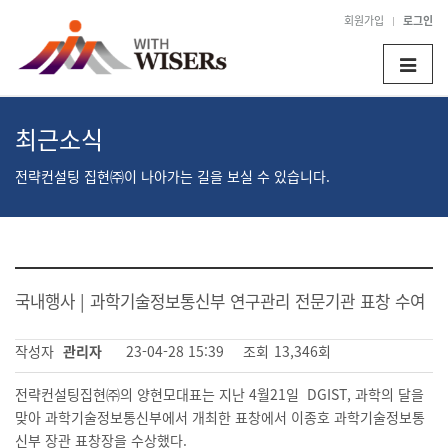
회원가입
로그인
Toggle
navigat
최근소식
전략컨설팅 집현㈜이 나아가는 길을 보실 수 있습니다.
국내행사 | 과학기술정보통신부 연구관리 전문기관 표창 수여
작성자
관리자
23-04-28 15:39
조회
13,346회
전략컨설팅집현㈜의 양현모대표는 지난 4월21일 DGIST, 과학의 달을
맞아 과학기술정보통신부에서 개최한 표창에서 이종호 과학기술정보통
신부 장관 표창장을 수상했다.