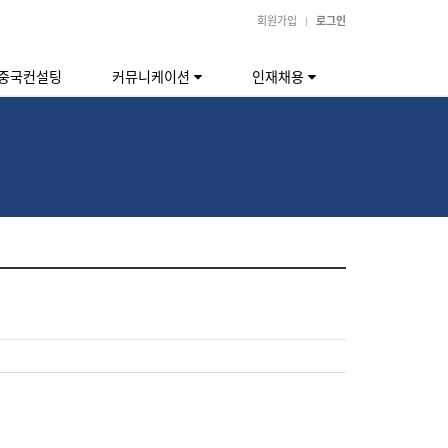
회원가입
로그인
중국컨설팅
커뮤니케이션
인재채용